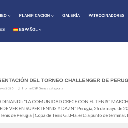
NEO
PLANIFICACION
GALERÍA
PATROCINADORES
ES
ESPAÑOL
ENTACIÓN DEL TORNEO CHALLENGER DE PERUGI
ayo 2026
Home ESP
,
Senza categoria
RDINANDI: "LA COMUNIDAD CRECE CON EL TENIS" MARCHE
 VER EN SUPERTENNIS Y DAZN" Perugia, 26 de mayo de 2026 – La
Tenis de Perugia | Copa de Tenis G.I.Ma. está a punto de terminar.
zar. El evento, organizado por MEF Tennis Events en el Club de Ten