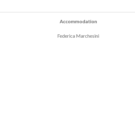
Accommodation
Federica Marchesini
accommodation | MEF tennis events
Stringing Team
MEF Stringer Academy
Vincenzo Dell’Osa
Alfredo Fiorucci