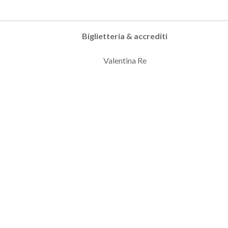
Biglietteria & accrediti
Valentina Re
Chiara Maggi Boncini
ticket | MEF tennis events
Fotografo ufficiale
Yuri Serafini