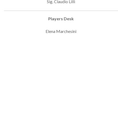
Sig. Claudio Lilli
Players Desk
Elena Marchesini
desk | MEF tennis events
Ufficio Stampa
Paola Costantini
Pietro Corso
media | MEF tennis events