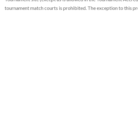
tournament match courts is prohibited. The exception to this pr
QUICK MENU
Visit Perugia
Lo Staff