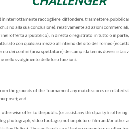
) ininterrottamente raccogliere, diffondere, trasmettere, pubblicar
match, sino alla sua conclusione), relativamente ad azioni commercia
i nell’offerta al pubblico), in diretta o registrato, in tutto o in pa
catturato con qualsiasi mezzo all’interno del sito del Torneo (eccet
’interno dei confini (area spettatore) dei campi da tennis dove si sta
ene nello svolgimento delle loro funzioni.
ase from the grounds of the Tournament any match scores or related
 purpose); and
therwise offer to the public (or assist any third party in offering to
ding photograph, video footage, motion picture, film and/or other 
tation Policy). The continual use of laptop computers or other hand