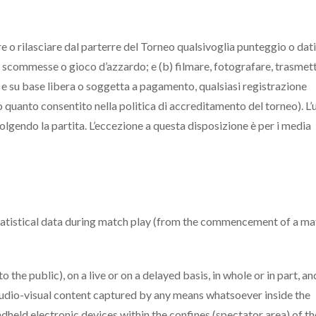
e o rilasciare dal parterre del Torneo qualsivoglia punteggio o dati
li, scommesse o gioco d’azzardo; e (b) filmare, fotografare, trasmet
rte, e su base libera o soggetta a pagamento, qualsiasi registrazione
to quanto consentito nella politica di accreditamento del torneo). L’
 svolgendo la partita. L’eccezione a questa disposizione è per i media
 statistical data during match play (from the commencement of a m
 the public), on a live or on a delayed basis, in whole or in part, an
audio-visual content captured by any means whatsoever inside the
held electronic devices within the confines (spectator area) of th