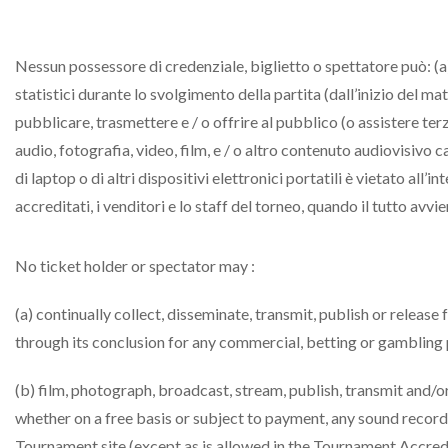
Nessun possessore di credenziale, biglietto o spettatore può: (a
statistici durante lo svolgimento della partita (dall’inizio del 
pubblicare, trasmettere e / o offrire al pubblico (o assistere terz
audio, fotografia, video, film, e / o altro contenuto audiovisivo 
di laptop o di altri dispositivi elettronici portatili è vietato all
accreditati, i venditori e lo staff del torneo, quando il tutto avvi
No ticket holder or spectator may :
(a) continually collect, disseminate, transmit, publish or rele
through its conclusion for any commercial, betting or gambling
(b) film, photograph, broadcast, stream, publish, transmit and/or o
whether on a free basis or subject to payment, any sound recor
Tournament site (except as is allowed in the Tournament Accredi